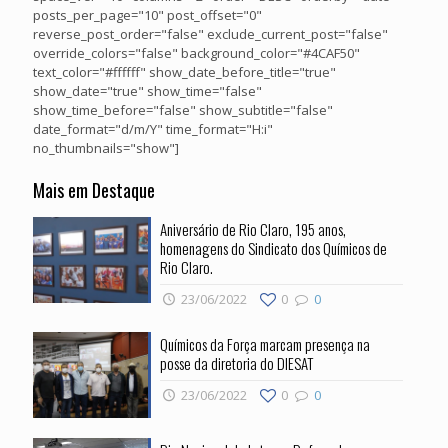
posts_per_page="10" post_offset="0"
reverse_post_order="false" exclude_current_post="false"
override_colors="false" background_color="#4CAF50"
text_color="#ffffff" show_date_before_title="true"
show_date="true" show_time="false"
show_time_before="false" show_subtitle="false"
date_format="d/m/Y" time_format="H:i"
no_thumbnails="show"]
Mais em Destaque
Aniversário de Rio Claro, 195 anos,
homenagens do Sindicato dos Químicos de
Rio Claro.
23/06/2022
0
0
Químicos da Força marcam presença na
posse da diretoria do DIESAT
23/06/2022
0
0