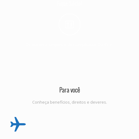
Fique Sócio!
De maneira simples e descomplicada. Confira !
Para você
Conheça benefícios, direitos e deveres.