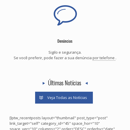
Denúncias
Sigilo e segurança.
Se você preferir, pode fazer a sua denúncia
por telefone
.
Últimas Notícias
Veja Todas as Notícias
[lptw_recentposts layout="thumbnail" post_type="post"
link_target="self" category_id="45" space_hor="10"
space_ver="10" columns="2" order="DESC" orderby="date"