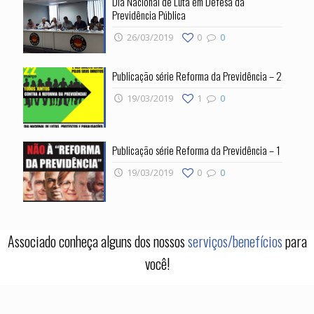
Dia Nacional de Luta em Defesa da
Previdência Pública
26/03/2019
0
0
Publicação série Reforma da Previdência – 2
19/03/2019
1
0
Publicação série Reforma da Previdência – 1
19/03/2019
0
0
Associado conheça alguns dos nossos
serviços/benefícios
para
você!