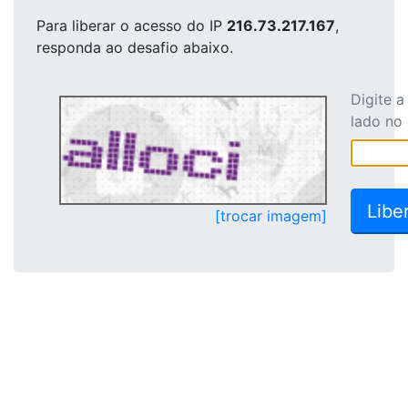
Para liberar o acesso
do IP
216.73.217.167
,
responda ao desafio abaixo.
Digite 
lado no
[trocar imagem]