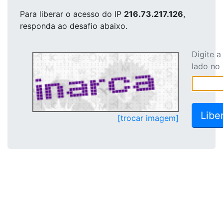
Para liberar o acesso
do IP
216.73.217.126
,
responda ao desafio abaixo.
Digite 
lado no
[trocar imagem]