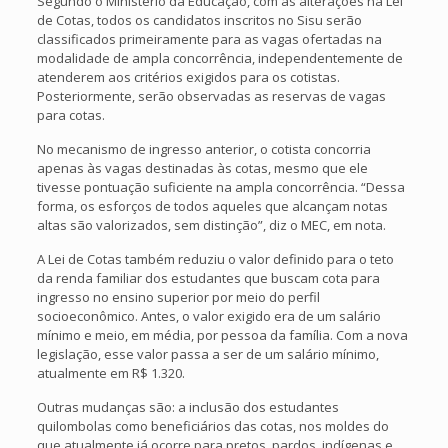
Segundo o Ministério da Educação, com as alterações na Lei
de Cotas, todos os candidatos inscritos no Sisu serão
classificados primeiramente para as vagas ofertadas na
modalidade de ampla concorrência, independentemente de
atenderem aos critérios exigidos para os cotistas.
Posteriormente, serão observadas as reservas de vagas
para cotas.
No mecanismo de ingresso anterior, o cotista concorria
apenas às vagas destinadas às cotas, mesmo que ele
tivesse pontuação suficiente na ampla concorrência. “Dessa
forma, os esforços de todos aqueles que alcançam notas
altas são valorizados, sem distinção”, diz o MEC, em nota.
A Lei de Cotas também reduziu o valor definido para o teto
da renda familiar dos estudantes que buscam cota para
ingresso no ensino superior por meio do perfil
socioeconômico. Antes, o valor exigido era de um salário
mínimo e meio, em média, por pessoa da família. Com a nova
legislação, esse valor passa a ser de um salário mínimo,
atualmente em R$ 1.320.
Outras mudanças são: a inclusão dos estudantes
quilombolas como beneficiários das cotas, nos moldes do
que atualmente já ocorre para pretos, pardos, indígenas e