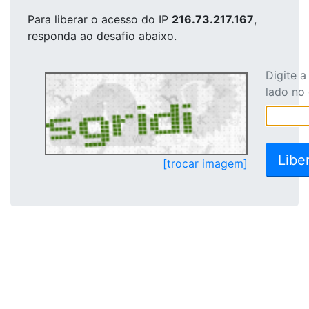
Para liberar o acesso
do IP
216.73.217.167
,
responda ao desafio abaixo.
Digite 
lado no
[trocar imagem]