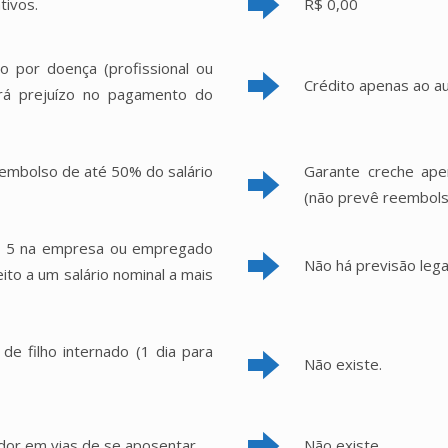
tivos.
R$ 0,00
 por doença (profissional ou
Crédito apenas ao aux
erá prejuízo no pagamento do
eembolso de até 50% do salário
Garante creche ap
(não prevê reembols
e 5 na empresa ou empregado
Não há previsão lega
to a um salário nominal a mais
de filho internado (1 dia para
Não existe.
dor em vias de se aposentar.
Não existe.