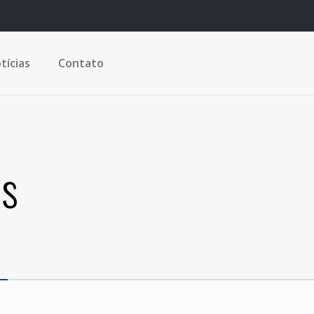
tícias
Contato
os